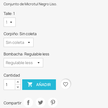
Conjunto de Microtul Negro Liso.
Talle: 1
Corpiño: Sin coleta
Bombacha: Regulable less
Cantidad

favorite_border
AÑADIR
Compartir