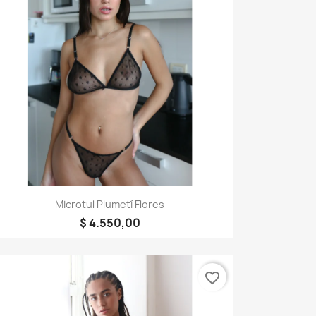
Vista rápida

Microtul Plumetí Flores
$ 4.550,00
favorite_border