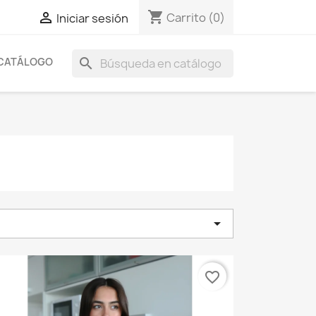
shopping_cart

Carrito
(0)
Iniciar sesión
CATÁLOGO
search

favorite_border