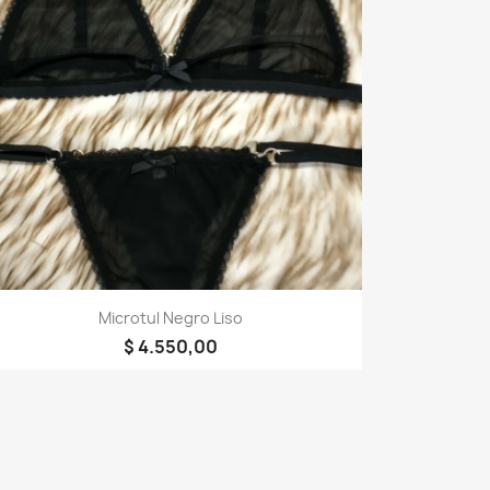
Vista rápida

Microtul Negro Liso
$ 4.550,00