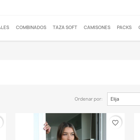
ALES
COMBINADOS
TAZA SOFT
CAMISONES
PACKS
Ordenar por:
Elija
r
favorite_border