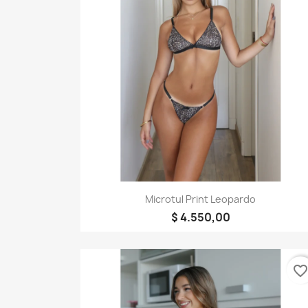
Vista rápida

Microtul Print Leopardo
$ 4.550,00
favorite_borde