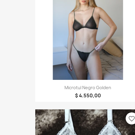
Vista rápida

Microtul Negro Golden
$ 4.550,00
favorite_borde