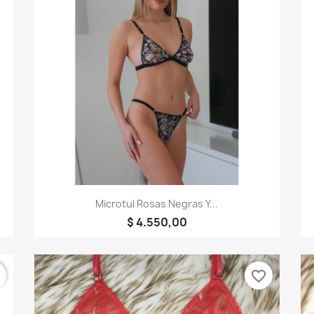
Vista rápida

Microtul Rosas Negras Y...
$ 4.550,00
r
favorite_border