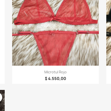
Vista rápida

Microtul Rojo
$ 4.550,00
r