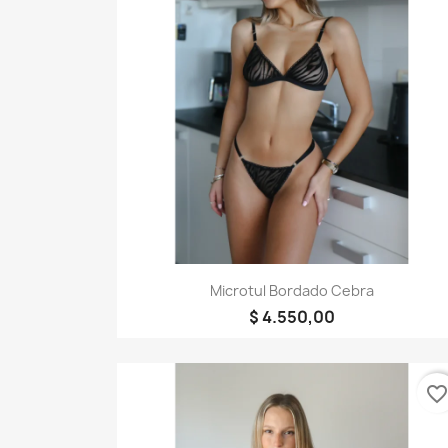
Vista rápida

Microtul Bordado Cebra
$ 4.550,00
favorite_borde