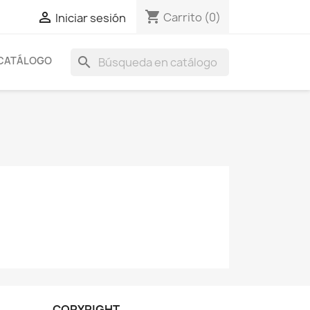
shopping_cart

Carrito
(0)
Iniciar sesión
CATÁLOGO
search
COPYRIGHT