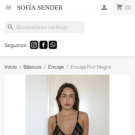
SOFÍA SENDER
shopping_cart


(0)
search
Seguinos:
Inicio
Básicos
Encaje
Encaje Flor Negra