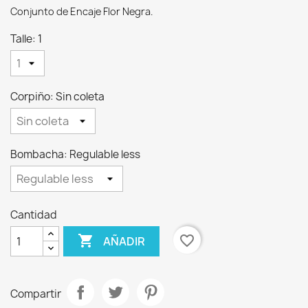
Conjunto de Encaje Flor Negra.
Talle: 1
Corpiño: Sin coleta
Bombacha: Regulable less
Cantidad

favorite_border
AÑADIR
Compartir