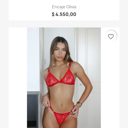
Encaje Olivia
$ 4.550,00
favorite_border