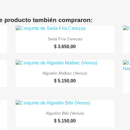
te producto también compraron:

Vista rápida
Seda Fría Cerezas
$ 3.650,00

Vista rápida
Algodón Malbec (Venus)
$ 5.150,00

Vista rápida
Algodón Bibi (Venus)
$ 5.150,00