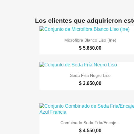
Los clientes que adquirieron es

Vista rápida
Microfibra Blanco Liso (Ine)
$ 5.650,00

Vista rápida
Seda Fría Negro Liso
$ 3.650,00

Vista rápida
Combinado Seda Fría/Encaje...
$ 4.550,00