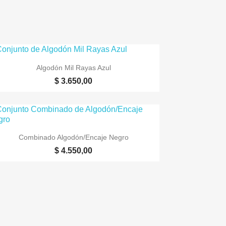

Vista rápida
Algodón Mil Rayas Azul
$ 3.650,00

Vista rápida
Combinado Algodón/Encaje Negro
$ 4.550,00