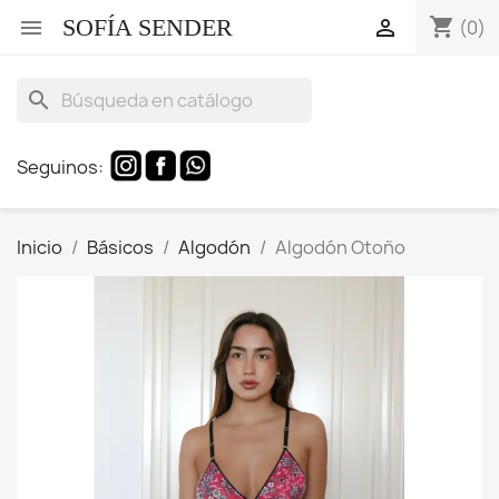
SOFÍA SENDER
shopping_cart


(0)
search
Seguinos:
Inicio
Básicos
Algodón
Algodón Otoño