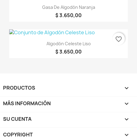
Gasa De Algodón Naranja
$ 3.650,00
favorite_border
Algodón Celeste Liso
$ 3.650,00
PRODUCTOS

MÁS INFORMACIÓN

SU CUENTA

COPYRIGHT
keyboard_arrow_down