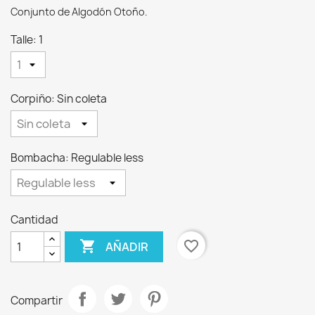
Conjunto de Algodón Otoño.
Talle: 1
Corpiño: Sin coleta
Bombacha: Regulable less
Cantidad

favorite_border
AÑADIR
Compartir